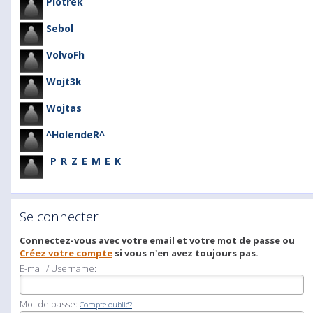
Piotrek
Sebol
VolvoFh
Wojt3k
Wojtas
^HolendeR^
_P_R_Z_E_M_E_K_
Se connecter
Connectez-vous avec votre email et votre mot de passe ou
Créez votre compte
si vous n'en avez toujours pas.
E-mail / Username:
Mot de passe:
Compte oublié?