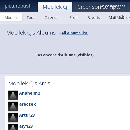
picture
push
Mobilek Cj
Creer son compte!
Se connecter
Albums
Tous
Calendar
Profil
Favoris
Mail Mobilek
Mobilek Cj's Albums
All albums list
-
Pas encore d'Albums (visibles)!
Mobilek Cj's Amis
Anaheim2
areczek
Artur23
ary123